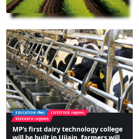
EDUCATION (शिक्षा)
LIVESTOCK (पशुपालन)
RESEARCH (अनुसंधान)
MP’s first dairy technology college
will be built in Ujjain, farmers will