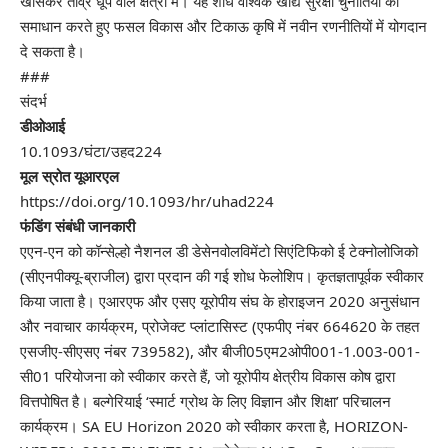
खासकर तीव्र धूप वाले क्षेत्रों में। यह शोध वैश्विक खाद्य सुरक्षा चुनौतियों का
समाधान करते हुए फसल विकास और टिकाऊ कृषि में नवीन रणनीतियों में योगदान
दे सकता है।
###
संदर्भ
डीओआई
10.1093/घंटा/उहद224
मूल स्रोत यूआरएल
https://doi.org/10.1093/hr/uhad224
फंडिंग संबंधी जानकारी
एएन-एन को कॉन्सेल्हो नैशनल डी डेसेनवोलविमेंटो सिएंटिफिको ई टेक्नोलोजिको
(सीएनपीक्यू-ब्राजील) द्वारा प्रदान की गई शोध फेलोशिप। कृतज्ञतापूर्वक स्वीकार
किया जाता है। एआरएफ और एसए यूरोपीय संघ के होराइजन 2020 अनुसंधान
और नवाचार कार्यक्रम, प्रोजेक्ट प्लांटासिस्ट (एफपीए नंबर 664620 के तहत
एसजीए-सीएसए नंबर 739582), और बीजी05एम2ओपी001-1.003-001-
सी01 परियोजना को स्वीकार करते हैं, जो यूरोपीय क्षेत्रीय विकास कोष द्वारा
वित्तपोषित है। बल्गेरियाई ‘स्मार्ट ग्रोथ के लिए विज्ञान और शिक्षा’ परिचालन
कार्यक्रम। SA EU Horizon 2020 को स्वीकार करता है, HORIZON-