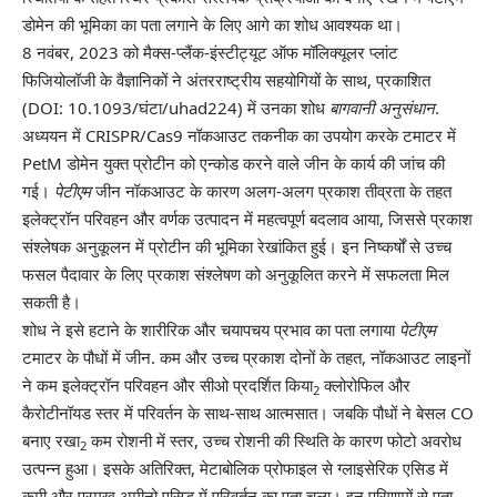
डोमेन की भूमिका का पता लगाने के लिए आगे का शोध आवश्यक था।
8 नवंबर, 2023 को मैक्स-प्लैंक-इंस्टीट्यूट ऑफ मॉलिक्यूलर प्लांट
फिजियोलॉजी के वैज्ञानिकों ने अंतरराष्ट्रीय सहयोगियों के साथ,
प्रकाशित
(DOI: 10.1093/घंटा/uhad224)
में उनका शोध
बागवानी अनुसंधान
.
अध्ययन में CRISPR/Cas9 नॉकआउट तकनीक का उपयोग करके टमाटर में
PetM डोमेन युक्त प्रोटीन को एन्कोड करने वाले जीन के कार्य की जांच की
गई।
पेटीएम
जीन नॉकआउट के कारण अलग-अलग प्रकाश तीव्रता के तहत
इलेक्ट्रॉन परिवहन और वर्णक उत्पादन में महत्वपूर्ण बदलाव आया, जिससे प्रकाश
संश्लेषक अनुकूलन में प्रोटीन की भूमिका रेखांकित हुई। इन निष्कर्षों से उच्च
फसल पैदावार के लिए प्रकाश संश्लेषण को अनुकूलित करने में सफलता मिल
सकती है।
शोध ने इसे हटाने के शारीरिक और चयापचय प्रभाव का पता लगाया
पेटीएम
टमाटर के पौधों में जीन. कम और उच्च प्रकाश दोनों के तहत, नॉकआउट लाइनों
ने कम इलेक्ट्रॉन परिवहन और सीओ प्रदर्शित किया
क्लोरोफिल और
2
कैरोटीनॉयड स्तर में परिवर्तन के साथ-साथ आत्मसात। जबकि पौधों ने बेसल CO
बनाए रखा
कम रोशनी में स्तर, उच्च रोशनी की स्थिति के कारण फोटो अवरोध
2
उत्पन्न हुआ। इसके अतिरिक्त, मेटाबोलिक प्रोफाइल से ग्लाइसेरिक एसिड में
कमी और प्रमुख अमीनो एसिड में परिवर्तन का पता चला। इन परिणामों से पता