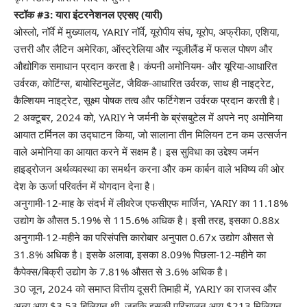
स्टॉक #3: यारा इंटरनेशनल एएसए (
यारी
)
ओस्लो, नॉर्वे में मुख्यालय, YARIY नॉर्वे, यूरोपीय संघ, यूरोप, अफ्रीका, एशिया,
उत्तरी और लैटिन अमेरिका, ऑस्ट्रेलिया और न्यूजीलैंड में फसल पोषण और
औद्योगिक समाधान प्रदान करता है। कंपनी अमोनियम- और यूरिया-आधारित
उर्वरक, कोटिंग्स, बायोस्टिमुलेंट, जैविक-आधारित उर्वरक, साथ ही नाइट्रेट,
कैल्शियम नाइट्रेट, सूक्ष्म पोषक तत्व और फर्टिगेशन उर्वरक प्रदान करती है।
2 अक्टूबर, 2024 को, YARIY ने जर्मनी के ब्रंसबुटेल में अपने नए अमोनिया
आयात टर्मिनल का उद्घाटन किया, जो सालाना तीन मिलियन टन कम उत्सर्जन
वाले अमोनिया का आयात करने में सक्षम है। इस सुविधा का उद्देश्य जर्मन
हाइड्रोजन अर्थव्यवस्था का समर्थन करना और कम कार्बन वाले भविष्य की ओर
देश के ऊर्जा परिवर्तन में योगदान देना है।
अनुगामी-12-माह के संदर्भ में
लीवरेज एफसीएफ
मार्जिन, YARIY का 11.18%
उद्योग के औसत 5.19% से 115.6% अधिक है। इसी तरह, इसका 0.88x
अनुगामी-12-महीने का परिसंपत्ति कारोबार अनुपात 0.67x उद्योग औसत से
31.8% अधिक है। इसके अलावा, इसका 8.09% पिछला-12-महीने का
कैपेक्स/बिक्री उद्योग के 7.81% औसत से 3.6% अधिक है।
30 जून, 2024 को समाप्त वित्तीय दूसरी तिमाही में, YARIY का राजस्व और
अन्य आय $3.53 बिलियन थी, जबकि इसकी परिचालन आय $213 मिलियन