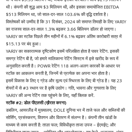
थी। कंपनी की शुद्ध आय $3 मिलियन थी, और इसका समायोजित EBITDA
$513 मिलियन था, जो साल-दर-साल 103.6% की वृद्धि दर्शाता है।
विश्लेषकों को उम्मीद है कि 31 दिसंबर, 2024 को समाप्त तिमाही के लिए YARIY
का राजस्व साल-दर-साल 1.3% बढ़कर 3.66 बिलियन डॉलर हो जाएगा।
YARIY का स्टॉक पिछले तीन महीनों में 6.1% बढ़कर अंतिम कारोबारी सत्र में
$15.13 पर बंद हुआ।
YARIY का सकारात्मक दृष्टिकोण इसमें परिलक्षित होता है
पावर रेटिंग
. इसकी
समग्र रेटिंग बी है, जो हमारे मालिकाना रेटिंग सिस्टम में इसे खरीद के रूप में
अनुवादित करती है। POWR रेटिंग 118 अलग-अलग कारकों के आधार पर
स्टॉक का आकलन करती है, जिनमें से प्रत्येक का अपना भार होता है।
इसमें विकास के लिए ए ग्रेड और मूल्य एवं स्थिरता के लिए बी ग्रेड है। यह 23
शेयरों में से #3 स्थान पर है
कृषि
उद्योग। गति, भावना और गुणवत्ता के लिए
YARIY की अन्य रेटिंग तक पहुंचने के लिए,
यहाँ क्लिक करें
.
स्टॉक #2: डोल पीएलसी (
ख़ैरात करना
)
डबलिन, आयरलैंड में मुख्यालय, DOLE दुनिया भर में ताजे फल और सब्जियों की
सोर्सिंग, प्रसंस्करण, विपणन और वितरण में संलग्न है। कंपनी तीन खंडों के
माध्यम से काम करती है: ताज़ा फल; विविधीकृत ताजा उपज – ईएमईए; और