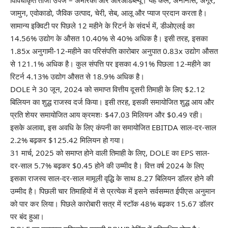
विविधीकृत ताजा उपज – अमेरिका और आरओडब्ल्यू। यह केले, अनानास, अंगूर,
जामुन, एवोकाडो, जैविक उत्पाद, चेरी, सेब, आलू और प्याज प्रदान करता है।
सामान्य इक्विटी पर पिछले 12 महीने के रिटर्न के संदर्भ में, डीओएलई का
14.56% उद्योग के औसत 10.40% से 40% अधिक है। इसी तरह, इसका
1.85x अनुगामी-12-महीने का परिसंपत्ति कारोबार अनुपात 0.83x उद्योग औसत
से 121.1% अधिक है। कुल संपत्ति पर इसका 4.91% पिछला 12-महीने का
रिटर्न 4.13% उद्योग औसत से 18.9% अधिक है।
DOLE ने 30 जून, 2024 को समाप्त वित्तीय दूसरी तिमाही के लिए $2.12
बिलियन का शुद्ध राजस्व दर्ज किया। इसी तरह, इसकी समायोजित शुद्ध आय और
प्रति शेयर समायोजित आय क्रमशः $47.03 मिलियन और $0.49 रही।
इसके अलावा, इस अवधि के लिए कंपनी का समायोजित EBITDA साल-दर-साल
2.2% बढ़कर $125.42 मिलियन हो गया।
31 मार्च, 2025 को समाप्त होने वाली तिमाही के लिए, DOLE का EPS साल-
दर-साल 5.7% बढ़कर $0.45 होने की उम्मीद है। वित्त वर्ष 2024 के लिए
इसका राजस्व साल-दर-साल मामूली वृद्धि के साथ 8.27 बिलियन डॉलर होने की
उम्मीद है। पिछली चार तिमाहियों में से प्रत्येक में इसने सर्वसम्मत ईपीएस अनुमान
को पार कर लिया। पिछले कारोबारी सत्र में स्टॉक 48% बढ़कर 15.67 डॉलर
पर बंद हुआ।