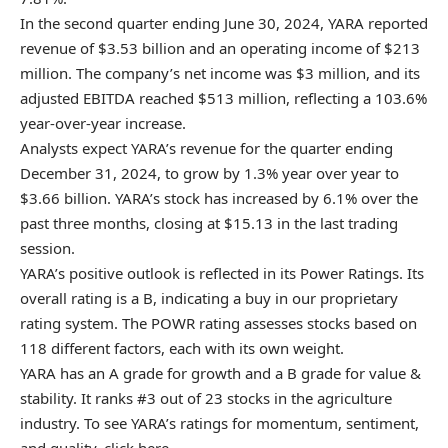
In the second quarter ending June 30, 2024, YARA reported
revenue of $3.53 billion and an operating income of $213
million. The company’s net income was $3 million, and its
adjusted EBITDA reached $513 million, reflecting a 103.6%
year-over-year increase.
Analysts expect YARA’s revenue for the quarter ending
December 31, 2024, to grow by 1.3% year over year to
$3.66 billion. YARA’s stock has increased by 6.1% over the
past three months, closing at $15.13 in the last trading
session.
YARA’s positive outlook is reflected in its
Power Ratings
. Its
overall rating is a B, indicating a buy in our proprietary
rating system. The POWR rating assesses stocks based on
118 different factors, each with its own weight.
YARA has an A grade for growth and a B grade for value &
stability. It ranks #3 out of 23 stocks in the
agriculture
industry. To see YARA’s ratings for momentum, sentiment,
and quality,
click here
.