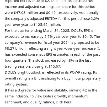
reported net revenue of $2.12 billion. Its adjusted net
income and adjusted earnings per share for this period
were $47.03 million and $0.49, respectively. Additionally,
the company’s adjusted EBITDA for this period rose 2.2%
year over year to $125.42 million.
For the quarter ending March 31, 2025, DOLE’s EPS is
expected to increase by 5.7% year over year to $0.45. The
company’s revenue for fiscal year 2024 is projected to be
$8.27 billion, reflecting a slight year-over-year increase. It
has exceeded consensus EPS estimates in each of the past
four quarters. The stock increased by 48% in the last
trading session, closing at $15.67.
DOLE’s bright outlook is reflected in its POWR rating. Its
overall rating is a B, translating to a buy in our proprietary
rating system.
It has a B grade for value and stability, ranking #2 in the
same industry. To view Dole’s growth, momentum,
sentiment, and quality ratings,
click here
.