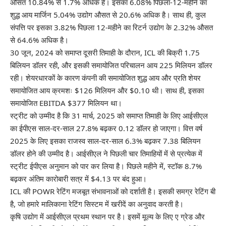
औसत 10.84% ​​से 1.7% अधिक है। इसका 6.08% पिछला-12-महीने का
शुद्ध आय मार्जिन 5.04% उद्योग औसत से 20.6% अधिक है। साथ ही, कुल
संपत्ति पर इसका 3.82% पिछला 12-महीने का रिटर्न उद्योग के 2.32% औसत
से 64.6% अधिक है।
30 जून, 2024 को समाप्त दूसरी तिमाही के दौरान, ICL की बिक्री 1.75
बिलियन डॉलर रही, और इसकी समायोजित परिचालन आय 225 मिलियन डॉलर
रही। शेयरधारकों के कारण कंपनी की समायोजित शुद्ध आय और प्रति शेयर
समायोजित आय क्रमशः $126 मिलियन और $0.10 थी। साथ ही, इसका
समायोजित EBITDA $377 मिलियन था।
स्ट्रीट को उम्मीद है कि 31 मार्च, 2025 को समाप्त तिमाही के लिए आईसीएल
का ईपीएस साल-दर-साल 27.8% बढ़कर 0.12 डॉलर हो जाएगा। वित्त वर्ष
2025 के लिए इसका राजस्व साल-दर-साल 6.3% बढ़कर 7.38 बिलियन
डॉलर होने की उम्मीद है। आईसीएल ने पिछली चार तिमाहियों में से प्रत्येक में
स्ट्रीट ईपीएस अनुमान को पार कर लिया है। पिछले महीने में, स्टॉक 8.7%
बढ़कर अंतिम कारोबारी सत्र में $4.13 पर बंद हुआ।
ICL की POWR रेटिंग मजबूत संभावनाओं को दर्शाती है। इसकी समग्र रेटिंग बी
है, जो हमारे मालिकाना रेटिंग सिस्टम में खरीदें का अनुवाद करती है।
कृषि उद्योग में आईसीएल प्रथम स्थान पर है। इसमें मूल्य के लिए ए ग्रेड और