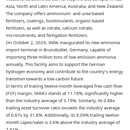
Asia, North and Latin America, Australia, and New Zealand.
The company offers ammonium- and urea-based
fertilizers, coatings, biostimulants, organic-based
fertilizers, as well as nitrate, calcium nitrate,
micronutrients, and fertigation fertilizers.
On October 2, 2024, YARA inaugurated its new ammonia
import terminal in Brunsbüttel, Germany, capable of
importing three million tons of low-emission ammonia
annually. This facility aims to support the German
hydrogen economy and contribute to the country’s energy
transition towards a low-carbon future.
In terms of trailing twelve-month
leveraged free cash flow
(FCF)
margin, YARA’s stands at 11.18%, significantly higher
than the industry average of 5.19%. Similarly, its 0.88x
trailing asset turnover ratio exceeds the industry average
of 0.67x by 31.8%. Additionally, its 8.09% trailing twelve-
month capex/sales is 3.6% above the industry average of
7.81%.