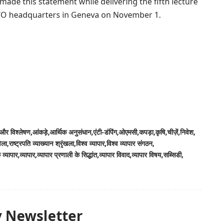
de this statement while delivering the fifth lecture
e WTO headquarters in Geneva on November 1.
और विश्लेषण
आंकड़े
आर्थिक अनुसंधान
एंटी-डंपिंग
ओएमसी
कपड़ा
कृषि
चीज़ें
निवेश
ेला
राष्ट्रपति व्याख्यान श्रृंखला
विश्व व्यापार
विश्व व्यापार संगठन
 व्यापार
व्यापार
व्यापार प्रणाली के सिद्धांत
व्यापार विवाद
व्यापार विषय
सब्सिडी
y Newsletter