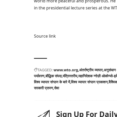
world more peaceful and prosperous. He ma
in the presidential lecture series at th
Source link
TAGGED:
www.wto.org
अंतर्राष्ट्रीय व्यापार
अनुसंधान 
पर्यावरण
बौद्धिक संपदा
मंत्रिस्तरीय
महानिदेशक न्गोज़ी ओकोन्जो-इव
विश्व व्यापार संगठन के बारे में
विश्व व्यापार संगठन प्रकाशन
वैश्विक
सरकारी प्रापण
सेवा
Sign Up For Dail