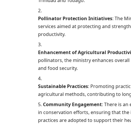
Trinidad and Tobago.
Pollinator Protection Initiatives
: The Mi
services aimed at protecting and strengthe
productivity.
Enhancement of Agricultural Productiv
pollinators, the ministry enhances overall 
and food security.
Sustainable Practices
: Promoting practic
agricultural methods, contributing to lon
Community Engagement
: There is a
in conservation efforts, ensuring that the
practices are adopted to support their hea