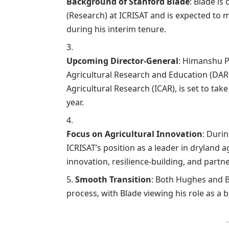
Background of Stanford Blade
: Blade is
(Research) at ICRISAT and is expected to m
during his interim tenure.
Upcoming Director-General
: Himanshu P
Agricultural Research and Education (DARE
Agricultural Research (ICAR), is set to ta
year.
Focus on Agricultural Innovation
: Duri
ICRISAT’s position as a leader in dryland 
innovation, resilience-building, and partn
Smooth Transition
: Both Hughes and B
process, with Blade viewing his role as a br