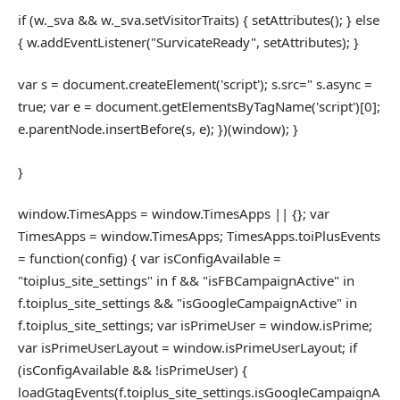
if (w._sva && w._sva.setVisitorTraits) { setAttributes(); } else
{ w.addEventListener("SurvicateReady", setAttributes); }
var s = document.createElement('script'); s.src=" s.async =
true; var e = document.getElementsByTagName('script')[0];
e.parentNode.insertBefore(s, e); })(window); }
}
window.TimesApps = window.TimesApps || {}; var
TimesApps = window.TimesApps; TimesApps.toiPlusEvents
= function(config) { var isConfigAvailable =
"toiplus_site_settings" in f && "isFBCampaignActive" in
f.toiplus_site_settings && "isGoogleCampaignActive" in
f.toiplus_site_settings; var isPrimeUser = window.isPrime;
var isPrimeUserLayout = window.isPrimeUserLayout; if
(isConfigAvailable && !isPrimeUser) {
loadGtagEvents(f.toiplus_site_settings.isGoogleCampaignA