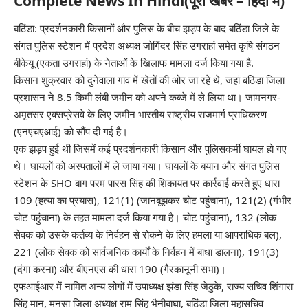
Complete News In Hindi(पूरी खबर – हिंदी में)
बठिंडा: प्रदर्शनकारी किसानों और पुलिस के बीच झड़प के बाद बठिंडा जिले के
संगत पुलिस स्टेशन में प्रदेश अध्यक्ष जोगिंदर सिंह उगराहां समेत कृषि संगठन
बीकेयू (एकता उगराहां) के नेताओं के खिलाफ मामला दर्ज किया गया है.
किसान शुक्रवार को दुनेवाला गांव में खेतों की ओर जा रहे थे, जहां बठिंडा जिला
प्रशासन ने 8.5 किमी लंबी जमीन को अपने कब्जे में ले लिया था। जामनगर-
अमृतसर एक्सप्रेसवे के लिए जमीन भारतीय राष्ट्रीय राजमार्ग प्राधिकरण
(एनएचएआई) को सौंप दी गई है।
एक झड़प हुई थी जिसमें कई प्रदर्शनकारी किसान और पुलिसकर्मी घायल हो गए
थे। घायलों को अस्पतालों में ले जाया गया। घायलों के बयान और संगत पुलिस
स्टेशन के SHO बाग परम पारस सिंह की शिकायत पर कार्रवाई करते हुए धारा
109 (हत्या का प्रयास), 121(1) (जानबूझकर चोट पहुंचाना), 121(2) (गंभीर
चोट पहुंचाना) के तहत मामला दर्ज किया गया है। चोट पहुंचाना), 132 (लोक
सेवक को उसके कर्तव्य के निर्वहन से रोकने के लिए हमला या आपराधिक बल),
221 (लोक सेवक को सार्वजनिक कार्यों के निर्वहन में बाधा डालना), 191(3)
(दंगा करना) और बीएनएस की धारा 190 (गैरकानूनी सभा)।
एफआईआर में नामित अन्य लोगों में उपाध्यक्ष झंडा सिंह जेठुके, राज्य सचिव शिंगारा
सिंह मान, मनसा जिला अध्यक्ष राम सिंह भैनीबाघा, बठिंडा जिला महासचिव