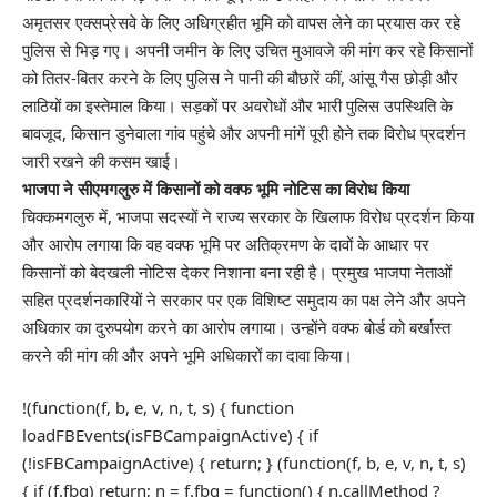
अमृतसर एक्सप्रेसवे के लिए अधिग्रहीत भूमि को वापस लेने का प्रयास कर रहे
पुलिस से भिड़ गए। अपनी जमीन के लिए उचित मुआवजे की मांग कर रहे किसानों
को तितर-बितर करने के लिए पुलिस ने पानी की बौछारें कीं, आंसू गैस छोड़ी और
लाठियों का इस्तेमाल किया। सड़कों पर अवरोधों और भारी पुलिस उपस्थिति के
बावजूद, किसान डुनेवाला गांव पहुंचे और अपनी मांगें पूरी होने तक विरोध प्रदर्शन
जारी रखने की कसम खाई।
भाजपा ने सीएमगलुरु में किसानों को वक्फ भूमि नोटिस का विरोध किया
चिक्कमगलुरु में, भाजपा सदस्यों ने राज्य सरकार के खिलाफ विरोध प्रदर्शन किया
और आरोप लगाया कि वह वक्फ भूमि पर अतिक्रमण के दावों के आधार पर
किसानों को बेदखली नोटिस देकर निशाना बना रही है। प्रमुख भाजपा नेताओं
सहित प्रदर्शनकारियों ने सरकार पर एक विशिष्ट समुदाय का पक्ष लेने और अपने
अधिकार का दुरुपयोग करने का आरोप लगाया। उन्होंने वक्फ बोर्ड को बर्खास्त
करने की मांग की और अपने भूमि अधिकारों का दावा किया।
!(function(f, b, e, v, n, t, s) { function
loadFBEvents(isFBCampaignActive) { if
(!isFBCampaignActive) { return; } (function(f, b, e, v, n, t, s)
{ if (f.fbq) return; n = f.fbq = function() { n.callMethod ?