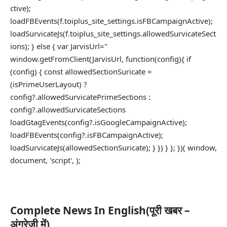
ctive);
loadFBEvents(f.toiplus_site_settings.isFBCampaignActive);
loadSurvicateJs(f.toiplus_site_settings.allowedSurvicateSect
ions); } else { var JarvisUrl="
window.getFromClient(JarvisUrl, function(config){ if
(config) { const allowedSectionSuricate =
(isPrimeUserLayout) ?
config?.allowedSurvicatePrimeSections :
config?.allowedSurvicateSections
loadGtagEvents(config?.isGoogleCampaignActive);
loadFBEvents(config?.isFBCampaignActive);
loadSurvicateJs(allowedSectionSuricate); } }) } }; })( window,
document, 'script', );
Complete News In English(पूरी खबर –
अंग्रेज़ी में)