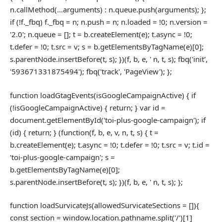
n.callMethod(...arguments) : n.queue.push(arguments); };
if (!f._fbq) f._fbq = n; n.push = n; n.loaded = !0; n.version =
'2.0'; n.queue = []; t = b.createElement(e); t.async = !0;
t.defer = !0; t.src = v; s = b.getElementsByTagName(e)[0];
s.parentNode.insertBefore(t, s); })(f, b, e, ' n, t, s); fbq('init',
'593671331875494'); fbq('track', 'PageView'); };
function loadGtagEvents(isGoogleCampaignActive) { if
(!isGoogleCampaignActive) { return; } var id =
document.getElementById('toi-plus-google-campaign'); if
(id) { return; } (function(f, b, e, v, n, t, s) { t =
b.createElement(e); t.async = !0; t.defer = !0; t.src = v; t.id =
'toi-plus-google-campaign'; s =
b.getElementsByTagName(e)[0];
s.parentNode.insertBefore(t, s); })(f, b, e, ' n, t, s); };
function loadSurvicateJs(allowedSurvicateSections = []){
const section = window.location.pathname.split('/')[1]