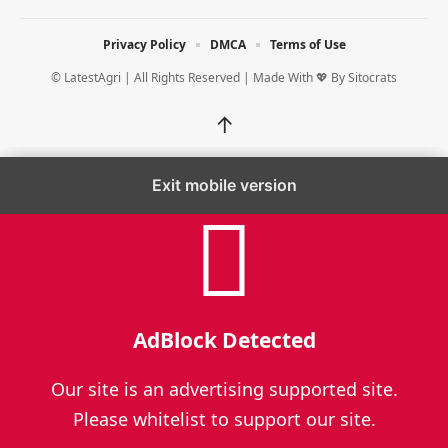
Privacy Policy
DMCA
Terms of Use
© LatestAgri | All Rights Reserved | Made With 💖 By
Sitocrats
↑
Exit mobile version
AdBlock Detected
Our site is an advertising supported site.
Please whitelist to support our site.