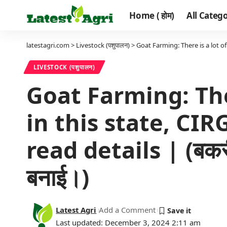
Home ( होम)
All Categor
latestagri.com
>
Livestock (पशुपालन)
>
Goat Farming: There is a lot of 
LIVESTOCK (पशुपालन)
Goat Farming: The
in this state, CI
read details | (बकरी 
बनाई।)
Latest Agri
Add a Comment
Last updated: December 3, 2024 2:11 am