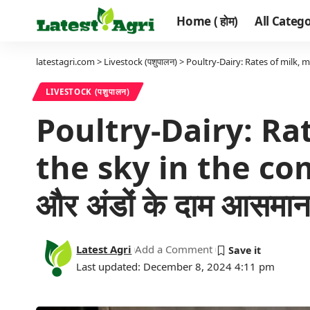
Home ( होम)
All Categor
latestagri.com
>
Livestock (पशुपालन)
>
Poultry-Dairy: Rates of milk, mea
LIVESTOCK (पशुपालन)
Poultry-Dairy: Ra
the sky in the comi
और अंडों के दाम आसमान छ
Latest Agri
Add a Comment
Last updated: December 8, 2024 4:11 pm