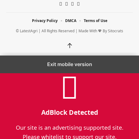
Privacy Policy
DMCA
Terms of Use
© LatestAgri | All Rights Reserved | Made With 💖 By
Sitocrats
↑
Exit mobile version
AdBlock Detected
Our site is an advertising supported site.
Please whitelist to support our site.