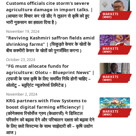
Customs officials cite storm’s severe
agriculture damage in import talks. |
MARKETS
(आयात पर विचार कर रहे डीए ने तूफान से कृषि को हुए
(बाजार)
भारी नुकसान का हवाला दिया है )
November 19, 2024
“Reviving Kashmiri saffron fields amid
shrinking farms” | (सिकुड़ते केसर के खेतों के
MARKETS
बीच कश्मीरी केसर के खेतों को पुनर्जीवित करना )
(बाजार)
October 23, 2024
“FG must allocate funds for
agriculture: Olotu – Blueprint News” |
MARKETS
(एफजी के पास कृषि के लिए समर्पित निधि होनी चाहिए –
(बाजार)
ओलोटू – ब्लूप्रिंट न्यूजपेपर्स लिमिटेड )
November 2, 2024
KRG partners with Flow Systems to
boost digital farming efficiency! |
MARKETS
(कोनेक्सस रिसोर्सेज ग्रुप (केआरजी) ने डिजिटल
(बाजार)
परिवर्तन को बढ़ावा देने और परिचालन दक्षता को बढ़ावा देने
के लिए फ़्लो सिस्टम्स के साथ साझेदारी की – कृषि उद्योग
आज )