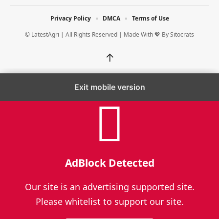
Privacy Policy
DMCA
Terms of Use
© LatestAgri | All Rights Reserved | Made With 💖 By
Sitocrats
↑
Exit mobile version
AdBlock Detected
Our site is an advertising supported site.
Please whitelist to support our site.