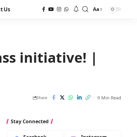
t Us
Aa
s initiative! |
9 Min Read
Share
Stay Connected