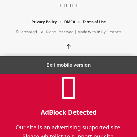
Privacy Policy
DMCA
Terms of Use
© LatestAgri | All Rights Reserved | Made With 💖 By
Sitocrats
↑
Exit mobile version
AdBlock Detected
Our site is an advertising supported site.
Please whitelist to support our site.