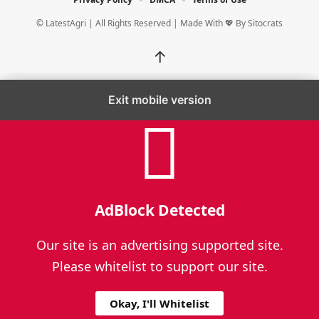
© LatestAgri | All Rights Reserved | Made With 💖 By
Sitocrats
↑
Exit mobile version
AdBlock Detected
Our site is an advertising supported site.
Please whitelist to support our site.
Okay, I'll Whitelist