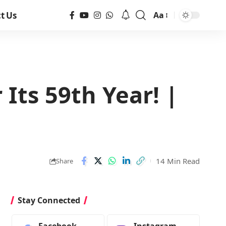
t Us
Aa
Its 59th Year! |
14 Min Read
Share
Stay Connected