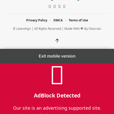
Privacy Policy
DMCA
Terms of Use
© LatestAgri | All Rights Reserved | Made With 💖 By
Sitocrats
↑
Exit mobile version
AdBlock Detected
Our site is an advertising supported site.