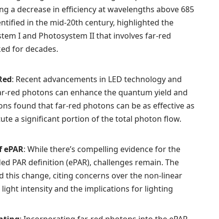
ing a decrease in efficiency at wavelengths above 685
ified in the mid-20th century, highlighted the
tem I and Photosystem II that involves far-red
ked for decades.
Red
: Recent advancements in LED technology and
far-red photons can enhance the quantum yield and
ions found that far-red photons can be as effective as
te a significant portion of the total photon flow.
f ePAR
: While there’s compelling evidence for the
ded PAR definition (ePAR), challenges remain. The
 this change, citing concerns over the non-linear
ight intensity and the implications for lighting
ghting
: Incorporating far-red photons into the ePAR