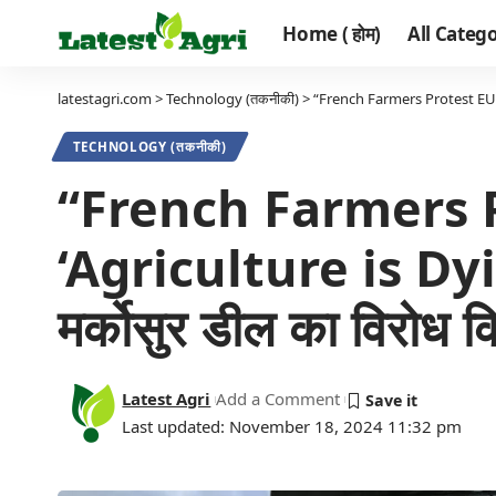
Home ( होम)
All Categor
latestagri.com
>
Technology (तकनीकी)
>
“French Farmers Protest EU-Merc
TECHNOLOGY (तकनीकी)
“French Farmers 
‘Agriculture is Dying'”
मर्कोसुर डील का विरोध क
Latest Agri
Add a Comment
Last updated: November 18, 2024 11:32 pm