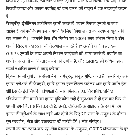
किलोवाट ग्राउंड-माउंटेड सौर संयंत्र 7,000 छोटे चाय किसानों के लिए उनकी
बिजली लागत और कार्बन पदचिह्न को कम करने की यात्रा में एक महत्वपूर्ण कदम
है।
फैक्ट्रीज़ इंजीनियर इंजीनियर ज़ाली कहते हैं, “हमने ग्रिप्स एनर्जी के साथ
साझेदारी की क्योंकि हम इन संयंत्रों के लिए निवेश लागत का प्रबंधन खुद नहीं
कर सकते थे।” “उन्होंने वित्त और निर्माण का 100% काम संभाल लिया है और
अब वे सिस्टम रखरखाव की देखभाल कर रहे हैं।” उन्होंने आगे कहा, “हम
GRIPS एनर्जी के साथ अपनी निरंतर साझेदारी की आशा करते हैं, क्योंकि हमें
अपने कारखानों का विस्तार करने की उम्मीद है, और GRIPS हमें अधिक हरित
ऊर्जा स्थापित करने में मदद करेगा”।
ग्रिप्स एनर्जी युगांडा के सेल्स मैनेजर एंड्रयू कासुले पुष्टि करते हैं: “हमारे ग्राहक
इगारा ग्रोअर्स टी फैक्ट्री, हमारे युगांडा इंस्टॉलेशन पार्टनर और हमारे जर्मन हेड
ऑफिस के इंजीनियरिंग विशेषज्ञों के साथ मिलकर एक त्रिपक्षीय, घनिष्ठ
परियोजना टीम बनाने का हमारा दृष्टिकोण सही है शुरुआत से ही एक बार फिर से
अपनी उपयोगिता साबित कर दी है, उनके दीर्घकालिक साझेदार के रूप में, हम
इगारा टी ग्रोअर्स के साथ रहेंगे और दोनों के लिए 20 साल के अनुबंध के दौरान
पूर्ण प्रदर्शन, सेवा और रखरखाव की गारंटी देंगे। सौर संयंत्र।”
कंपनी की वन-स्टॉप-शॉप पूर्ण-सेवा पेशकश के अनुरूप, GRIPS परियोजना के हर