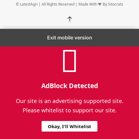
© LatestAgri | All Rights Reserved | Made With 💖 By
Sitocrats
↑
Exit mobile version
AdBlock Detected
Our site is an advertising supported site.
Please whitelist to support our site.
Okay, I'll Whitelist