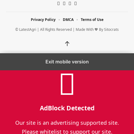
Privacy Policy
DMCA
Terms of Use
© LatestAgri | All Rights Reserved | Made With 💖 By
Sitocrats
↑
Exit mobile version
AdBlock Detected
Our site is an advertising supported site.
Please whitelist to support our site.