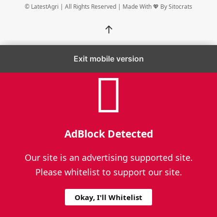
© LatestAgri | All Rights Reserved | Made With 💖 By
Sitocrats
↑
Exit mobile version
AdBlock Detected
Our site is an advertising supported site.
Please whitelist to support our site.
Okay, I'll Whitelist