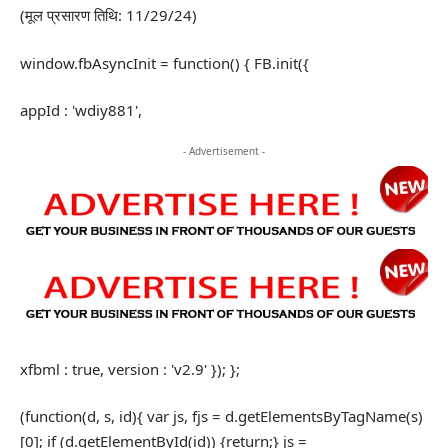
(मूल प्रसारण तिथि: 11/29/24)
window.fbAsyncInit = function() { FB.init({
appId : 'wdiy881',
- Advertisement -
xfbml : true, version : 'v2.9' }); };
(function(d, s, id){ var js, fjs = d.getElementsByTagName(s)
[0]; if (d.getElementById(id)) {return;} js =