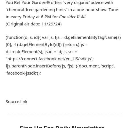
You Bet Your Garden® offers ‘very organic’ advice with
“chemical-free gardening hints” in a one-hour show. Tune
in every Friday at 6 PM for
Consider It All
.
(Original air date: 11/29/24)
(function(d, s, id){ var js, fjs = d.getElementsByTagName(s)
[0]; if (d.getElementById(id)) {return;} js =
d.createElement(s); js.id = id; js.src =
"https://connect.facebook.net/en_US/sdk.js";
fjs.parentNode.insertBefore(js, fjs); }(document, 'script',
'facebook-jssdk'));
Source link