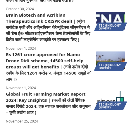
करने के लिए पुनर्योजी खेती को बढ़ावा देता है )
October 30, 2024
Brain Biotech and Acribian
Therapeutics ink CRISPR deal! | (ब्रेन
TECHNOLOGY
बायोटेक एजी और अक्रिबियन थेरेप्यूटिक्स जीएमबीएच ने
(तकनीकी)
जी-डेस ई® सीआरआईएसपीआर-कैस टेक्नोलॉजी के लिए
विशेष फार्मा लाइसेंसिंग समझौते पर हस्ताक्षर किए )
November 1, 2024
Rs 1261 crore approved for Namo
Drone Didi scheme, 14500 self-help
TECHNOLOGY
groups will get benefits | (नमो ड्रोन दीदी
(तकनीकी)
स्कीम के लिए 1261 करोड़ रु. मंजूर! 14500 समूहों को
लाभ।)
November 1, 2024
Global Fruit Farming Market Report
2024: Key Insights! | (फलों की खेती वैश्विक
TECHNOLOGY
बाजार रिपोर्ट 2024: एक व्यापक अवलोकन और अनुमान
(तकनीकी)
– कृषि उद्योग आज )
November 25, 2024