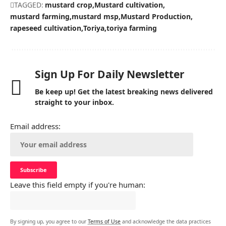
TAGGED:
mustard crop
Mustard cultivation
mustard farming
mustard msp
Mustard Production
rapeseed cultivation
Toriya
toriya farming
Sign Up For Daily Newsletter
Be keep up! Get the latest breaking news delivered
straight to your inbox.
Email address:
Leave this field empty if you're human:
By signing up, you agree to our
Terms of Use
and acknowledge the data practices