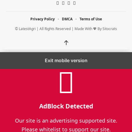
Privacy Policy
DMCA
Terms of Use
© LatestAgri | All Rights Reserved | Made With 💖 By
Sitocrats
↑
Exit mobile version
AdBlock Detected
Our site is an advertising supported site.
Please whitelist to support our site.