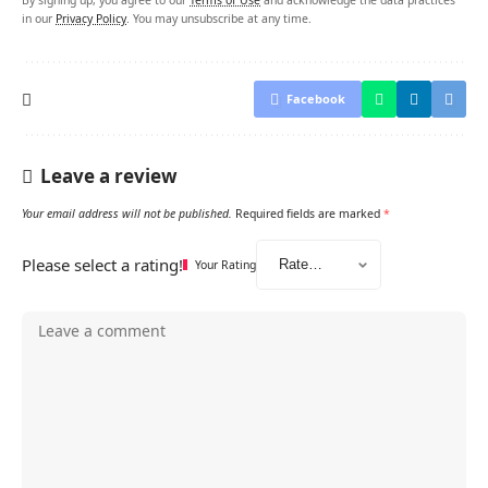
By signing up, you agree to our
Terms of Use
and acknowledge the data practices
in our
Privacy Policy
. You may unsubscribe at any time.
Facebook
Leave a review
Your email address will not be published.
Required fields are marked
*
Please select a rating!
Your Rating